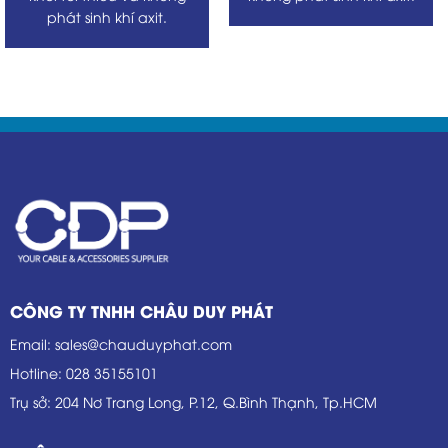
phát sinh khí axit.
CÔNG TY TNHH CHÂU DUY PHÁT
Email
:
sales@chauduyphat.com
Hotline
:
028 35155101
Trụ sở
: 204 Nơ Trang Long, P.12, Q.Bình Thạnh, Tp.HCM