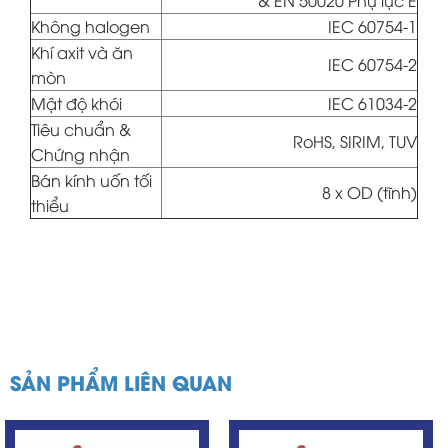
& EN 50020 Phụ lục E
Không halogen
IEC 60754-1
Khí axit và ăn
IEC 60754-2
mòn
Mật độ khói
IEC 61034-2
Tiêu chuẩn &
RoHS, SIRIM, TUV
Chứng nhận
Bán kính uốn tối
8 x OD (tĩnh)
thiểu
SẢN PHẨM LIÊN QUAN