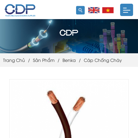
Trang Chủ
/
Sản Phẩm
/
Benka
/
Cáp Chống Cháy