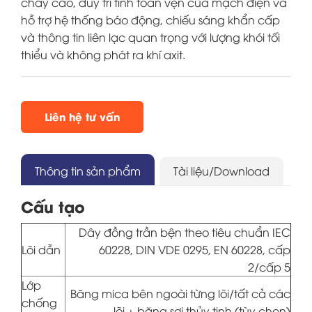
cháy cao, duy trì tính toàn vẹn của mạch điện và
hỗ trợ hệ thống báo động, chiếu sáng khẩn cấp
và thông tin liên lạc quan trọng với lượng khói tối
thiểu và không phát ra khí axit.
Liên hệ tư vấn
Thông tin sản phẩm
Tài liệu/Download
Cấu tạo
Dây đồng trần bện theo tiêu chuẩn IEC
Lõi dẫn
60228, DIN VDE 0295, EN 60228, cấp
2/cấp 5
Lớp
Băng mica bên ngoài từng lõi/tất cả các
chống
lõi + băng sợi thủy tinh (tùy chọn)