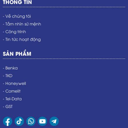
THÔNG TIN
- Về chúng tôi
- Tầm nhìn sứ mệnh
- Công trình
- Tin tức hoạt động
SẢN PHẨM
- Benka
- TKD
- Honeywell
- Comelit
- Tel-Data
- GST