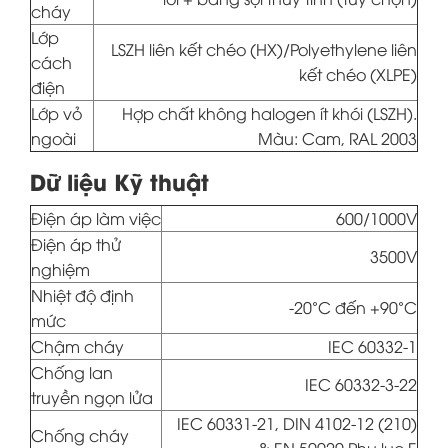
cháy
Lớp
LSZH liên kết chéo (HX)/Polyethylene liên
cách
kết chéo (XLPE)
điện
Lớp vỏ
Hợp chất không halogen ít khói (LSZH).
ngoài
Màu: Cam, RAL 2003
Dữ liệu Kỹ thuật
Điện áp làm việc
600/1000V
Điện áp thử
3500V
nghiệm
Nhiệt độ định
-20°C đến +90°C
mức
Chậm cháy
IEC 60332-1
Chống lan
IEC 60332-3-22
truyền ngọn lửa
IEC 60331-21, DIN 4102-12 (210)
Chống cháy