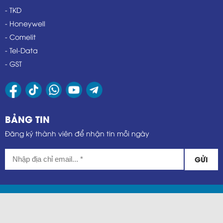
- TKD
- Honeywell
- Comelit
- Tel-Data
- GST
BẢNG TIN
Đăng ký thành viên để nhận tin mỗi ngày
GỬI
@ Bản quyền thuộc về Châu Duy Phát