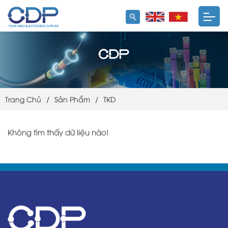
Trang Chủ
/
Sản Phẩm
/
TKD
Không tìm thấy dữ liệu nào!