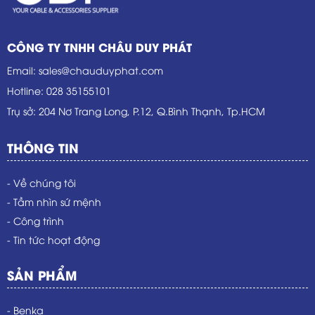
CÔNG TY TNHH CHÂU DUY PHÁT
Email
:
sales@chauduyphat.com
Hotline
:
028 35155101
Trụ sở
: 204 Nơ Trang Long, P.12, Q.Bình Thạnh, Tp.HCM
THÔNG TIN
- Về chúng tôi
- Tầm nhìn sứ mệnh
- Công trình
- Tin tức hoạt động
SẢN PHẨM
- Benka