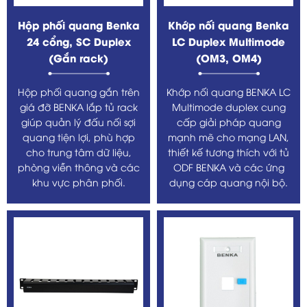
Hộp phối quang Benka
Khớp nối quang Benka
24 cổng, SC Duplex
LC Duplex Multimode
(Gắn rack)
(OM3, OM4)
Hộp phối quang gắn trên
Khớp nối quang BENKA LC
giá đỡ BENKA lắp tủ rack
Multimode duplex cung
giúp quản lý đấu nối sợi
cấp giải pháp quang
quang tiện lợi, phù hợp
mạnh mẽ cho mạng LAN,
cho trung tâm dữ liệu,
thiết kế tương thích với tủ
phòng viễn thông và các
ODF BENKA và các ứng
khu vực phân phối.
dụng cáp quang nội bộ.