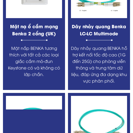
Mặt nạ ổ cắm mạng
Dây nhảy quang Benka
Benka 2 cổng (UK)
LC-LC Multimode
Mặt nắp BENKA tương
Dây nhảy quang BENKA hỗ
thích với tất cả các loại
trợ kết nối tốc độ cao (1G
giắc cắm mô-đun
đến 25G) cho phòng viễn
Keystone có và không có
thông và trung tâm dữ
lớp chắn.
liệu, đáp ứng đa dạng khu
vực phân phối.