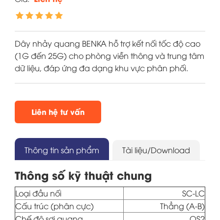
Dây nhảy quang BENKA hỗ trợ kết nối tốc độ cao
(1G đến 25G) cho phòng viễn thông và trung tâm
dữ liệu, đáp ứng đa dạng khu vực phân phối.
Liên hệ tư vấn
Thông tin sản phẩm
Tài liệu/Download
Thông số kỹ thuật chung
Loại đầu nối
SC-LC
Cấu trúc (phân cực)
Thẳng (A-B)
Chế độ sợi quang
OS2