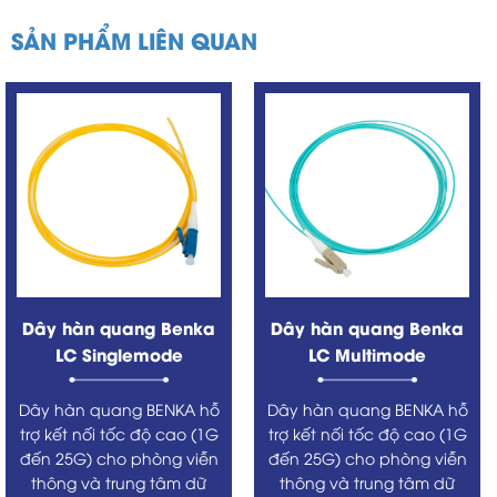
SẢN PHẨM LIÊN QUAN
Dây hàn quang Benka
Dây hàn quang Benka
LC Singlemode
LC Multimode
Dây hàn quang BENKA hỗ
Dây hàn quang BENKA hỗ
trợ kết nối tốc độ cao (1G
trợ kết nối tốc độ cao (1G
đến 25G) cho phòng viễn
đến 25G) cho phòng viễn
thông và trung tâm dữ
thông và trung tâm dữ