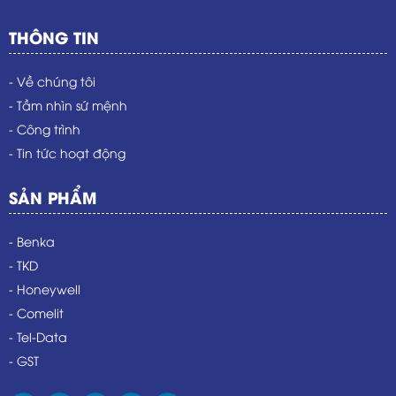
THÔNG TIN
- Về chúng tôi
- Tầm nhìn sứ mệnh
- Công trình
- Tin tức hoạt động
SẢN PHẨM
- Benka
- TKD
- Honeywell
- Comelit
- Tel-Data
- GST