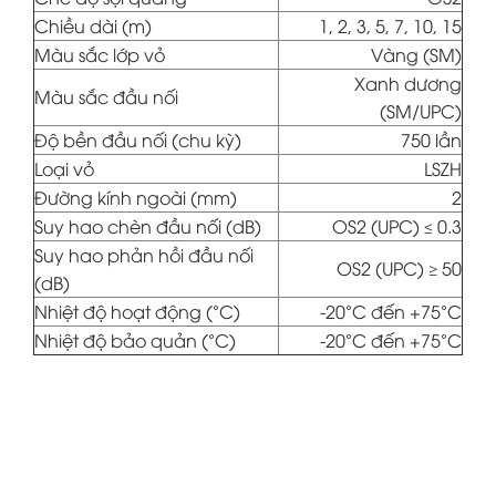
Chiều dài (m)
1, 2, 3, 5, 7, 10, 15
Màu sắc lớp vỏ
Vàng (SM)
Xanh dương
Màu sắc đầu nối
(SM/UPC)
Độ bền đầu nối (chu kỳ)
750 lần
Loại vỏ
LSZH
Đường kính ngoài (mm)
2
Suy hao chèn đầu nối (dB)
OS2 (UPC) ≤ 0.3
Suy hao phản hồi đầu nối
OS2 (UPC) ≥ 50
(dB)
Nhiệt độ hoạt động (°C)
-20°C đến +75°C
Nhiệt độ bảo quản (°C)
-20°C đến +75°C