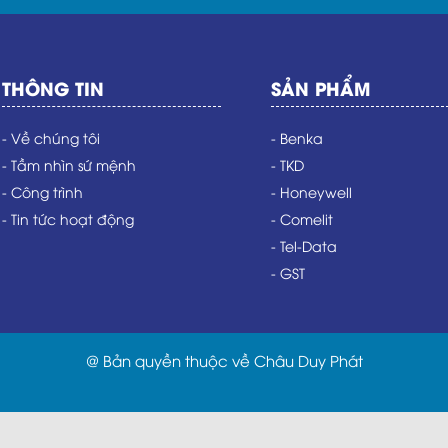
THÔNG TIN
SẢN PHẨM
- Về chúng tôi
- Benka
- Tầm nhìn sứ mệnh
- TKD
- Công trình
- Honeywell
- Tin tức hoạt động
- Comelit
- Tel-Data
- GST
@ Bản quyền thuộc về Châu Duy Phát