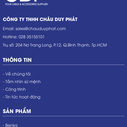
CÔNG TY TNHH CHÂU DUY PHÁT
Email
:
sales@chauduyphat.com
Hotline
:
028 35155101
Trụ sở
: 204 Nơ Trang Long, P.12, Q.Bình Thạnh, Tp.HCM
THÔNG TIN
- Về chúng tôi
- Tầm nhìn sứ mệnh
- Công trình
- Tin tức hoạt động
SẢN PHẨM
- Benka