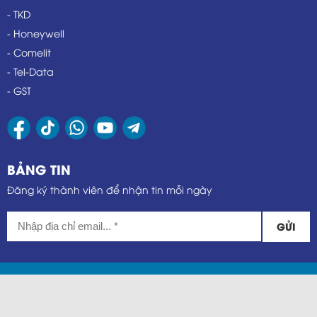
- TKD
- Honeywell
- Comelit
- Tel-Data
- GST
BẢNG TIN
Đăng ký thành viên để nhận tin mỗi ngày
GỬI
@ Bản quyền thuộc về Châu Duy Phát