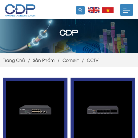
Trang Chủ
/
Sản Phẩm
/
Comelit
/
CCTV