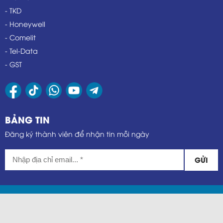
- TKD
- Honeywell
- Comelit
- Tel-Data
- GST
BẢNG TIN
Đăng ký thành viên để nhận tin mỗi ngày
GỬI
@ Bản quyền thuộc về Châu Duy Phát