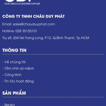
CÔNG TY TNHH CHÂU DUY PHÁT
Email
:
sales@chauduyphat.com
Hotline
:
028 35155101
Trụ sở
: 204 Nơ Trang Long, P.12, Q.Bình Thạnh, Tp.HCM
THÔNG TIN
- Về chúng tôi
- Tầm nhìn sứ mệnh
- Công trình
- Tin tức hoạt động
SẢN PHẨM
- Benka