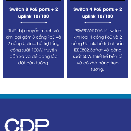
Switch 8 PoE ports + 2
Switch 4 PoE ports + 2
uplink 10/100
uplink 10/100
Thiết bị chuyển mạch vỏ
IPSWP06N100A là switch
kim loại gồm 8 cổng PoE và
kim loại 4 cổng PoE và 2
2 cổng Uplink, hỗ trợ tổng
cổng Uplink, hỗ trợ chuẩn
công suất 120W, truyền
IEEE802.3af/at với công
dẫn xa và dễ dàng lắp
suất 60W, thiết kế bền bỉ
đặt gắn tường.
và có khả năng treo
tường.