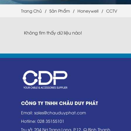
Trang Chủ
/
Sản Phẩm
/
Honeywell
/
CCTV
Không tìm thấy dữ liệu nào!
CÔNG TY TNHH CHÂU DUY PHÁT
Email
:
sales@chauduyphat.com
Hotline
:
028 35155101
Trụ sở
: 204 Nơ Trang Long, P.12, Q.Bình Thạnh,