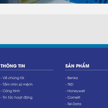
THÔNG TIN
SẢN PHẨM
- Về chúng tôi
- Benka
- Tầm nhìn sứ mệnh
- TKD
- Công trình
- Honeywell
- Tin tức hoạt động
- Comelit
- Tel-Data