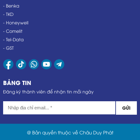
- Benka
- TKD
- Honeywell
- Comelit
- Tel-Data
- GST
BẢNG TIN
Đăng ký thành viên để nhận tin mỗi ngày
GỬI
@ Bản quyền thuộc về Châu Duy Phát