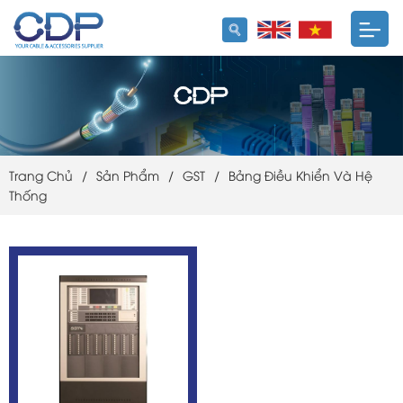
Trang Chủ
/
Sản Phẩm
/
GST
/
Bảng Điều Khiển Và Hệ
Thống