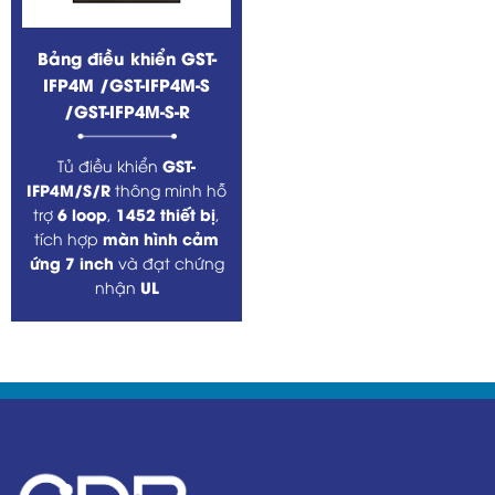
Bảng điều khiển GST-
IFP4M /GST-IFP4M-S
/GST-IFP4M-S-R
GST-
Tủ điều khiển
IFP4M/S/R
thông minh hỗ
6 loop
1452 thiết bị
trợ
,
,
màn hình cảm
tích hợp
ứng 7 inch
và đạt chứng
UL
nhận