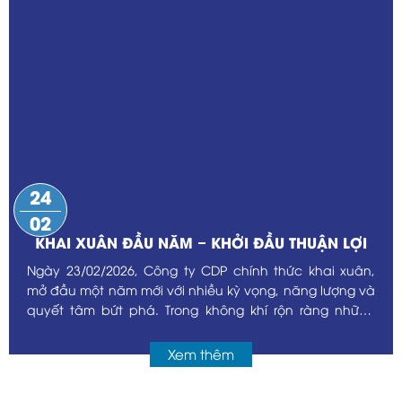
24
02
KHAI XUÂN ĐẦU NĂM – KHỞI ĐẦU THUẬN LỢI
Ngày 23/02/2026, Công ty CDP chính thức khai xuân,
mở đầu một năm mới với nhiều kỳ vọng, năng lượng và
quyết tâm bứt phá. Trong không khí rộn ràng những
ngày đầu năm, đại gia đình CDP đã cùng nhau gặp
mặt, gửi đến nhau những lời chúc tốt đẹp và lì xì may
Xem thêm
mắn để lấy vía đầu năm. Tiếng cười, những cái bắt
tay, những lời chúc “làm ăn phát tài – dự án bùng nổ