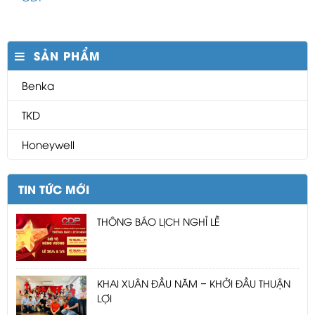
SẢN PHẨM
Benka
TKD
Honeywell
TIN TỨC MỚI
THÔNG BÁO LỊCH NGHỈ LỄ
KHAI XUÂN ĐẦU NĂM – KHỞI ĐẦU THUẬN
LỢI