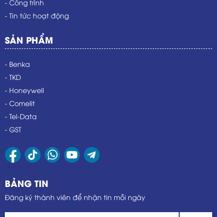
- Công trình
- Tin tức hoạt động
SẢN PHẨM
- Benka
- TKD
- Honeywell
- Comelit
- Tel-Data
- GST
BẢNG TIN
Đăng ký thành viên để nhận tin mỗi ngày