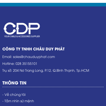
– doanh số tăng tốc” đã tạo nên một khởi đầu đầy
hứng khởi.
CÔNG TY TNHH CHÂU DUY PHÁT
Email
:
sales@chauduyphat.com
Hotline
:
028 35155101
Trụ sở
: 204 Nơ Trang Long, P.12, Q.Bình Thạnh, Tp.HCM
THÔNG TIN
- Về chúng tôi
- Tầm nhìn sứ mệnh