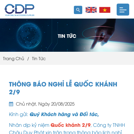
Trang Chủ
/
Tin Tức
THÔNG BÁO NGHỈ LỄ QUỐC KHÁNH
2/9
Chủ nhật, Ngày 20/08/2025
Quý Khách hàng và Đối tác,
Kính gửi:
Quốc khánh 2/9
Nhân dịp kỷ niệm
, Công ty TNHH
Châu Duy Phát xin trân trọng thông báo lịch nghỉ