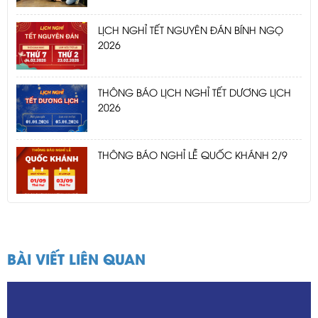
LỊCH NGHỈ TẾT NGUYÊN ĐÁN BÍNH NGỌ
2026
THÔNG BÁO LỊCH NGHỈ TẾT DƯƠNG LỊCH
2026
THÔNG BÁO NGHỈ LỄ QUỐC KHÁNH 2/9
BÀI VIẾT LIÊN QUAN