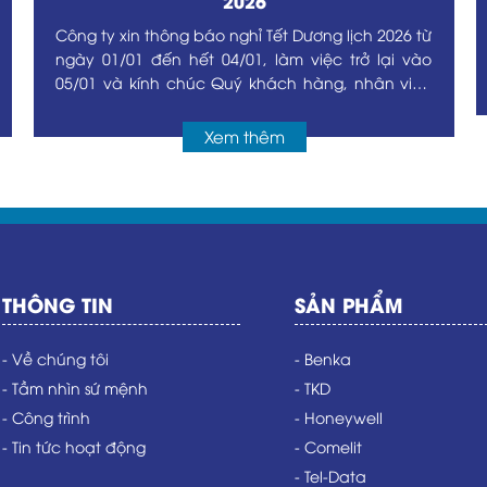
2026
Công ty xin thông báo nghỉ Tết Dương lịch 2026 từ
ngày 01/01 đến hết 04/01, làm việc trở lại vào
05/01 và kính chúc Quý khách hàng, nhân viên
một năm mới An khang Thịnh vượng.
Xem thêm
THÔNG TIN
SẢN PHẨM
- Về chúng tôi
- Benka
- Tầm nhìn sứ mệnh
- TKD
- Công trình
- Honeywell
- Tin tức hoạt động
- Comelit
- Tel-Data