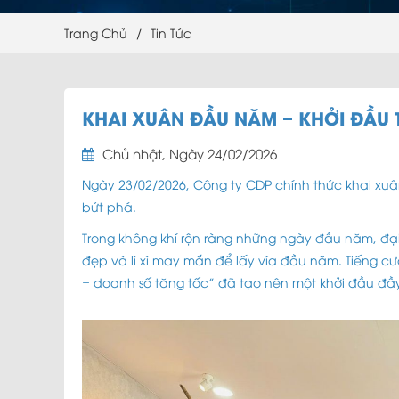
Trang Chủ
/
Tin Tức
KHAI XUÂN ĐẦU NĂM – KHỞI ĐẦU 
Chủ nhật, Ngày 24/02/2026
Ngày 23/02/2026, Công ty CDP chính thức khai xu
bứt phá.
Trong không khí rộn ràng những ngày đầu năm, đạ
đẹp và lì xì may mắn để lấy vía đầu năm. Tiếng cư
– doanh số tăng tốc” đã tạo nên một khởi đầu đầy