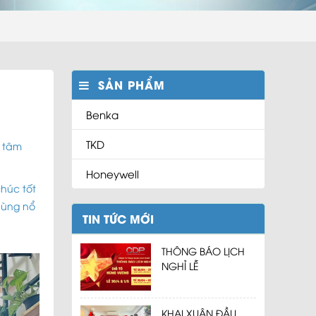
SẢN PHẨM
Benka
TKD
t tâm
Honeywell
húc tốt
bùng nổ
TIN TỨC MỚI
THÔNG BÁO LỊCH
NGHỈ LỄ
KHAI XUÂN ĐẦU