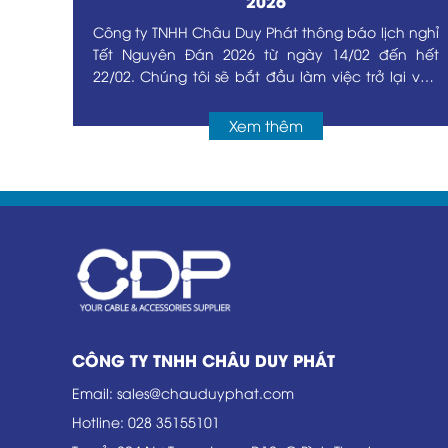
2026
Châu
Công ty TNHH Châu Duy Phát thông báo lịch nghỉ
n Quý
Tết Nguyên Đán 2026 từ ngày 14/02 đến hết
 viên
22/02. Chúng tôi sẽ bắt đầu làm việc trở lại vào
23/02/2026.
ngày
 Lễ
Xem thêm
ngày
c trở
 mong
Kính
n thể
 và ý
CÔNG TY TNHH CHÂU DUY PHÁT
Email
:
sales@chauduyphat.com
Hotline
:
028 35155101