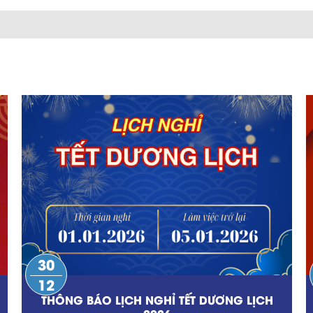
30
12
THÔNG BÁO LỊCH NGHỈ TẾT DƯƠNG LỊCH