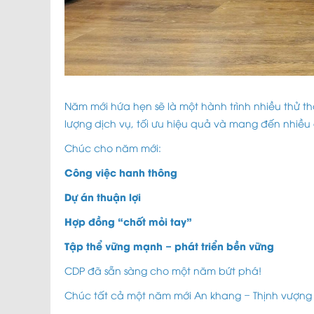
Năm mới hứa hẹn sẽ là một hành trình nhiều thử t
lượng dịch vụ, tối ưu hiệu quả và mang đến nhiều
Chúc cho năm mới:
Công việc hanh thông
Dự án thuận lợi
Hợp đồng “chốt mỏi tay”
Tập thể vững mạnh – phát triển bền vững
CDP đã sẵn sàng cho một năm bứt phá!
Chúc tất cả một năm mới An khang – Thịnh vượng 