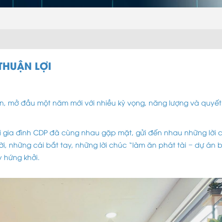
THUẬN LỢI
ân, mở đầu một năm mới với nhiều kỳ vọng, năng lượng và quyế
i gia đình CDP đã cùng nhau gặp mặt, gửi đến nhau những lời c
ời, những cái bắt tay, những lời chúc “làm ăn phát tài – dự án 
 hứng khởi.