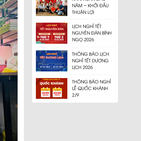
NĂM – KHỞI ĐẦU
THUẬN LỢI
LỊCH NGHỈ TẾT
NGUYÊN ĐÁN BÍNH
NGỌ 2026
THÔNG BÁO LỊCH
NGHỈ TẾT DƯƠNG
LỊCH 2026
THÔNG BÁO NGHỈ
LỄ QUỐC KHÁNH
2/9