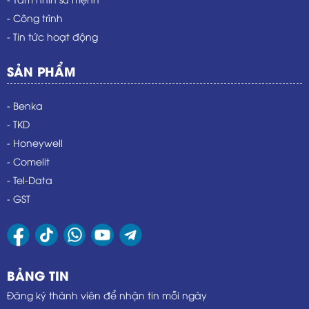
- Công trình
- Tin tức hoạt động
SẢN PHẨM
- Benka
- TKD
- Honeywell
- Comelit
- Tel-Data
- GST
BẢNG TIN
Đăng ký thành viên để nhận tin mỗi ngày