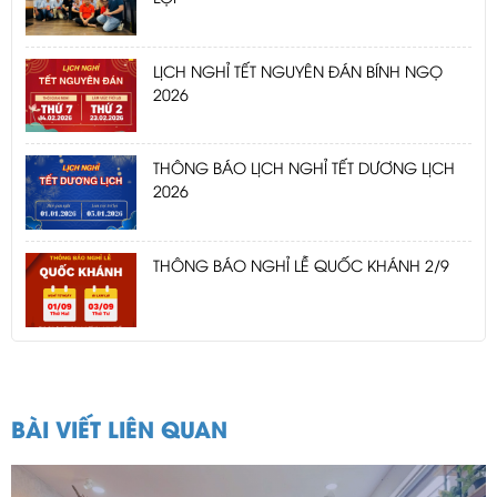
LỊCH NGHỈ TẾT NGUYÊN ĐÁN BÍNH NGỌ
2026
THÔNG BÁO LỊCH NGHỈ TẾT DƯƠNG LỊCH
2026
THÔNG BÁO NGHỈ LỄ QUỐC KHÁNH 2/9
BÀI VIẾT LIÊN QUAN