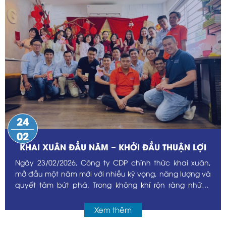
24
02
KHAI XUÂN ĐẦU NĂM – KHỞI ĐẦU THUẬN LỢI
Ngày 23/02/2026, Công ty CDP chính thức khai xuân,
mở đầu một năm mới với nhiều kỳ vọng, năng lượng và
quyết tâm bứt phá. Trong không khí rộn ràng những
ngày đầu năm, đại gia đình CDP đã cùng nhau gặp
mặt, gửi đến nhau những lời chúc tốt đẹp và lì xì may
Xem thêm
mắn để lấy vía đầu năm. Tiếng cười, những cái bắt