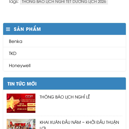
Tags:
THÔNG BÁO LỊCH NGHỈ TẾT DƯƠNG LỊCH 2026
SẢN PHẨM
Benka
TKD
Honeywell
TIN TỨC MỚI
THÔNG BÁO LỊCH NGHỈ LỄ
KHAI XUÂN ĐẦU NĂM – KHỞI ĐẦU THUẬN
LỢI