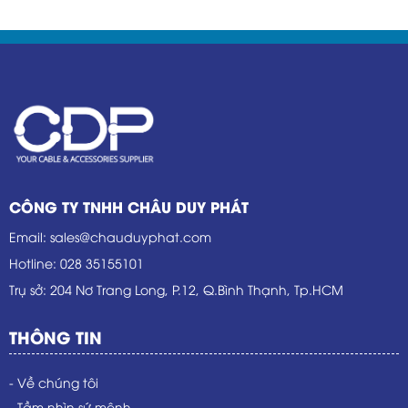
tay, những lời chúc “làm ăn phát tài – dự án bùng nổ
– doanh số tăng tốc” đã tạo nên một khởi đầu đầy
hứng khởi.
CÔNG TY TNHH CHÂU DUY PHÁT
Email
:
sales@chauduyphat.com
Hotline
:
028 35155101
Trụ sở
: 204 Nơ Trang Long, P.12, Q.Bình Thạnh, Tp.HCM
THÔNG TIN
- Về chúng tôi
- Tầm nhìn sứ mệnh